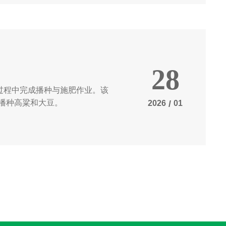
28
走过程中完成播种与施肥作业。该
播种高粱和大豆。
2026
/
01