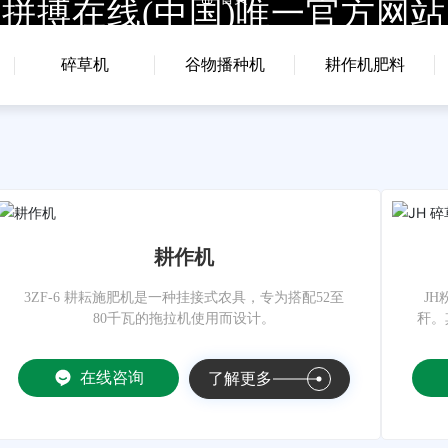
拼搏在线(中国)唯一官方网站
首页
拼搏在线(中国)唯一官方网站
关于我
碎草机
谷物播种机
耕作机肥料
耕作机
3ZF-6 耕耘施肥机是一种挂接式农具，专为搭配52至
J
80千瓦的拖拉机使用而设计。
秆。
在线咨询
了解更多