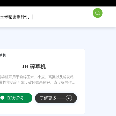
们
新闻资讯
联系我们
玉米精密播种机
JH 碎草机
H粉碎机可用于粉碎玉米、小麦、高粱以及棉花秸
其性能稳定可靠，破碎效果良好。该设备的作业
部件包括锤片、砍刀或直刀。
在线咨询
了解更多