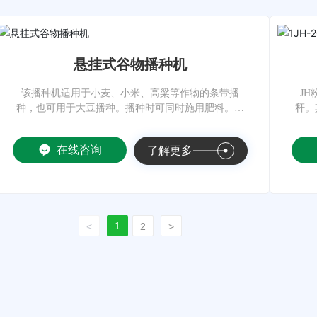
悬挂式谷物播种机
该播种机适用于小麦、小米、高粱等作物的条带播
J
种，也可用于大豆播种。播种时可同时施用肥料。播
秆。
种量、施肥量、播种深度及行距均可根据农业技术要
求进行调整。
在线咨询
了解更多
1
<
2
>