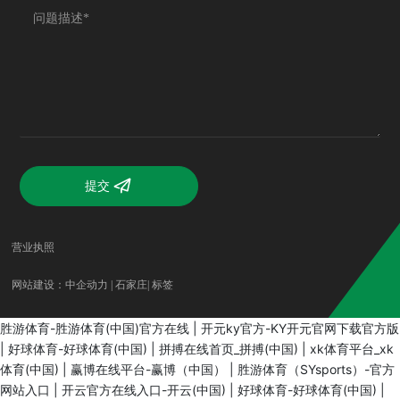
提交
营业执照
网站建设：中企动力 |
石家庄
|
标签
胜游体育-胜游体育(中国)官方在线
|
开元ky官方-KY开元官网下载官方版
|
好球体育-好球体育(中国)
|
拼搏在线首页_拼搏(中国)
|
xk体育平台_xk
体育(中国)
|
赢博在线平台-赢博（中国）
|
胜游体育（SYsports）-官方
网站入口
|
开云官方在线入口-开云(中国)
|
好球体育-好球体育(中国)
|