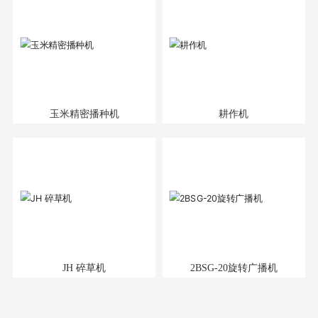
玉米精密播种机
耕作机
JH 碎草机
2BSG-20旋转广播机