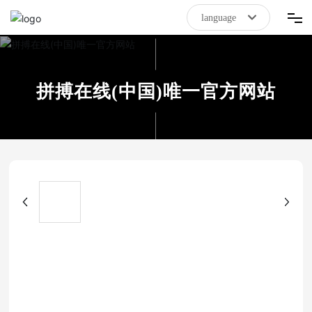
language
首页
拼搏在线(中国)唯一官方网站
拼搏在线(中国)唯一官方网站
关于我们
新闻资讯
联系我们